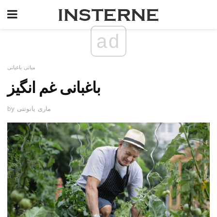
ad
مبانی باغبانی
باغبانی غم انگیز
by ماری یانوتتی